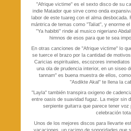
"Afrique victime" es el sexto disco de su ca
indie Matador que sirve como onda expansiv
labor de este tuareg con el alma desbocada.
mántrica de temas como "Taliat", y enorme el
"Ya habibti" rinde al musico nigeriano Abd
himnos de esos para que te sea impo
En otras canciones de "Afrique victime" lo q
se tuerce el brazo por la cantidad de motivo
Caricias espirituales, escozores inmediato
una ola de prudencia interior, en un siseo 
tannam" es buena muestra de ellos, como
"Asdikte Akal" te llena la c
"Layla" también transpira oxigeno de cadenc
entre oasis de suavidad fugaz. La mejor sin du
serpiente guitarra que parece tener voz 
celebración tota
Unos de los mejores discos para llevarte es
vacaciones, un racimo de sonoridades que s